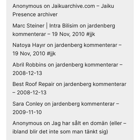
Anonymous
on
Jaikuarchive.com – Jaiku
Presence archiver
Marc Steiner | Intra Bilisim
on
jardenberg
kommenterar – 19 Nov, 2010 #jjk
Natoya Hayır
on
jardenberg kommenterar –
19 Nov, 2010 #jjk
Abril Robbins
on
jardenberg kommenterar –
2008-12-13
Best Roof Repair
on
jardenberg kommenterar
– 2008-12-13
Sara Conley
on
jardenberg kommenterar –
2009-11-10
Anonymous
on
Jag har sålt en domän (eller –
ibland blir det inte som man tänkt sig)