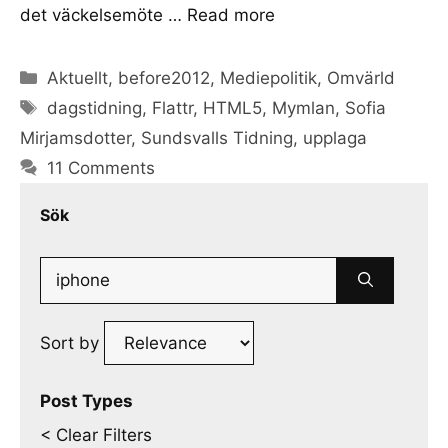
det väckelsemöte …
Read more
Categories
Aktuellt
,
before2012
,
Mediepolitik
,
Omvärld
Tags
dagstidning
,
Flattr
,
HTML5
,
Mymlan
,
Sofia
Mirjamsdotter
,
Sundsvalls Tidning
,
upplaga
11 Comments
Sök
Search
for:
Sort by
Post Types
< Clear Filters