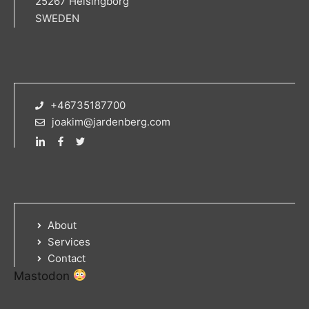
25267 Helsingborg
SWEDEN
+46735187700
joakim@jardenberg.com
About
Services
Contact
Mastodon