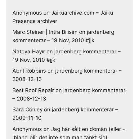
Anonymous
on
Jaikuarchive.com – Jaiku
Presence archiver
Marc Steiner | Intra Bilisim
on
jardenberg
kommenterar – 19 Nov, 2010 #jjk
Natoya Hayır
on
jardenberg kommenterar –
19 Nov, 2010 #jjk
Abril Robbins
on
jardenberg kommenterar –
2008-12-13
Best Roof Repair
on
jardenberg kommenterar
– 2008-12-13
Sara Conley
on
jardenberg kommenterar –
2009-11-10
Anonymous
on
Jag har sålt en domän (eller –
ibland blir det inte som man tänkt sig)