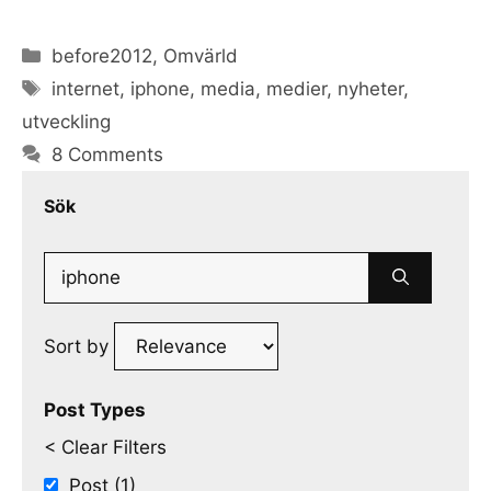
Categories
before2012
,
Omvärld
Tags
internet
,
iphone
,
media
,
medier
,
nyheter
,
utveckling
8 Comments
Sök
Search
for:
Sort by
Post Types
< Clear Filters
Post (1)