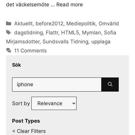
det väckelsemöte …
Read more
Categories
Aktuellt
,
before2012
,
Mediepolitik
,
Omvärld
Tags
dagstidning
,
Flattr
,
HTML5
,
Mymlan
,
Sofia
Mirjamsdotter
,
Sundsvalls Tidning
,
upplaga
11 Comments
Sök
Search
for:
Sort by
Post Types
< Clear Filters