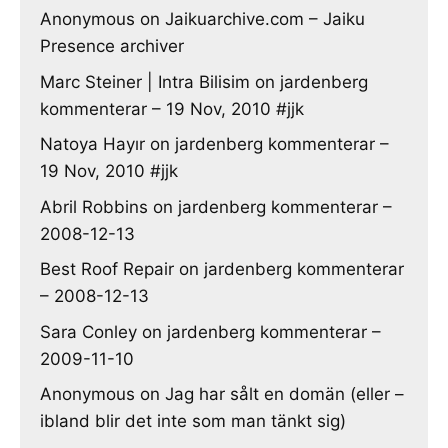
Anonymous
on
Jaikuarchive.com – Jaiku
Presence archiver
Marc Steiner | Intra Bilisim
on
jardenberg
kommenterar – 19 Nov, 2010 #jjk
Natoya Hayır
on
jardenberg kommenterar –
19 Nov, 2010 #jjk
Abril Robbins
on
jardenberg kommenterar –
2008-12-13
Best Roof Repair
on
jardenberg kommenterar
– 2008-12-13
Sara Conley
on
jardenberg kommenterar –
2009-11-10
Anonymous
on
Jag har sålt en domän (eller –
ibland blir det inte som man tänkt sig)