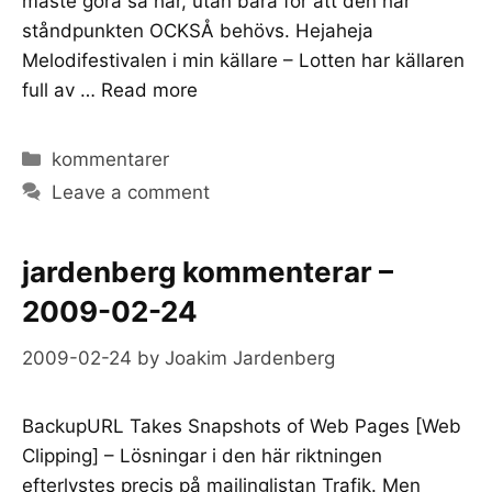
måste göra så här, utan bara för att den här
ståndpunkten OCKSÅ behövs. Hejaheja
Melodifestivalen i min källare – Lotten har källaren
full av …
Read more
Categories
kommentarer
Leave a comment
jardenberg kommenterar –
2009-02-24
2009-02-24
by
Joakim Jardenberg
BackupURL Takes Snapshots of Web Pages [Web
Clipping] – Lösningar i den här riktningen
efterlystes precis på mailinglistan Trafik. Men