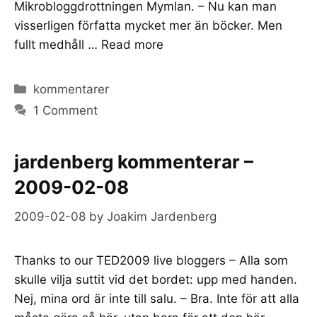
Mikrobloggdrottningen Mymlan. – Nu kan man
visserligen författa mycket mer än böcker. Men
fullt medhåll …
Read more
Categories
kommentarer
1 Comment
jardenberg kommenterar –
2009-02-08
2009-02-08
by
Joakim Jardenberg
Thanks to our TED2009 live bloggers – Alla som
skulle vilja suttit vid det bordet: upp med handen.
Nej, mina ord är inte till salu. – Bra. Inte för att alla