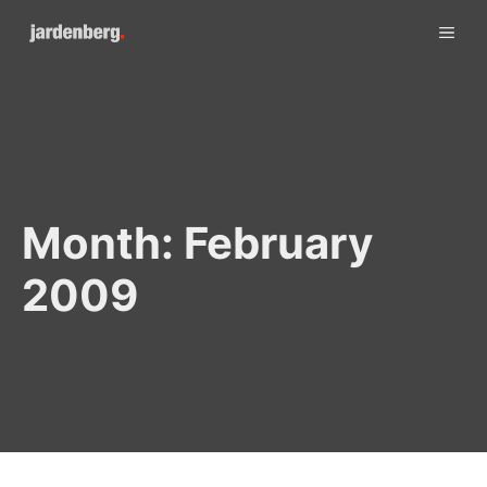
Skip
ME
to
content
Month:
February
2009