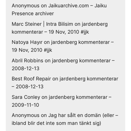
Anonymous
on
Jaikuarchive.com – Jaiku
Presence archiver
Marc Steiner | Intra Bilisim
on
jardenberg
kommenterar – 19 Nov, 2010 #jjk
Natoya Hayır
on
jardenberg kommenterar –
19 Nov, 2010 #jjk
Abril Robbins
on
jardenberg kommenterar –
2008-12-13
Best Roof Repair
on
jardenberg kommenterar
– 2008-12-13
Sara Conley
on
jardenberg kommenterar –
2009-11-10
Anonymous
on
Jag har sålt en domän (eller –
ibland blir det inte som man tänkt sig)