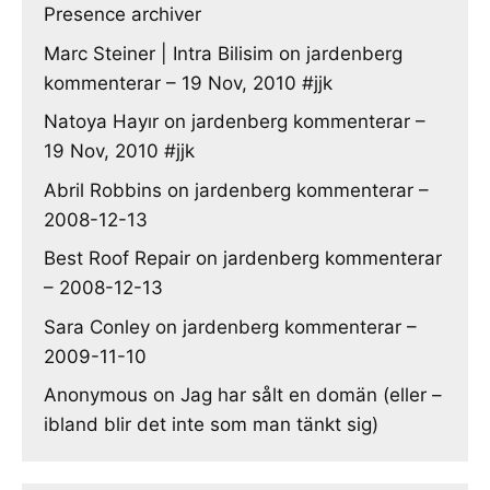
Presence archiver
Marc Steiner | Intra Bilisim
on
jardenberg
kommenterar – 19 Nov, 2010 #jjk
Natoya Hayır
on
jardenberg kommenterar –
19 Nov, 2010 #jjk
Abril Robbins
on
jardenberg kommenterar –
2008-12-13
Best Roof Repair
on
jardenberg kommenterar
– 2008-12-13
Sara Conley
on
jardenberg kommenterar –
2009-11-10
Anonymous
on
Jag har sålt en domän (eller –
ibland blir det inte som man tänkt sig)