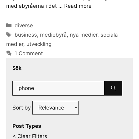
mediebyråerna i det …
Read more
Categories
diverse
Tags
business
,
mediebyrå
,
nya medier
,
sociala
medier
,
utveckling
1 Comment
Sök
Search
for:
Sort by
Post Types
< Clear Filters