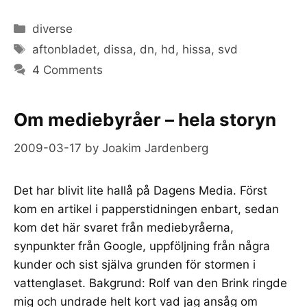
Categories
diverse
Tags
aftonbladet
,
dissa
,
dn
,
hd
,
hissa
,
svd
4 Comments
Om mediebyråer – hela storyn
2009-03-17
by
Joakim Jardenberg
Det har blivit lite hallå på Dagens Media. Först
kom en artikel i papperstidningen enbart, sedan
kom det här svaret från mediebyråerna,
synpunkter från Google, uppföljning från några
kunder och sist själva grunden för stormen i
vattenglaset. Bakgrund: Rolf van den Brink ringde
mig och undrade helt kort vad jag ansåg om