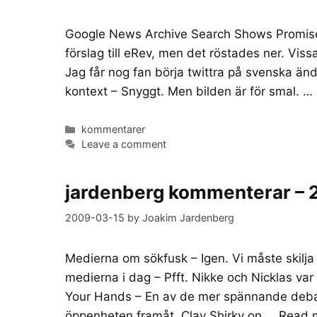
Google News Archive Search Shows Promise 
förslag till eRev, men det röstades ner. Vissa
Jag får nog fan börja twittra på svenska ä
kontext – Snyggt. Men bilden är för smal. …
Categories
kommentarer
Leave a comment
jardenberg kommenterar –
2009-03-15
by
Joakim Jardenberg
Medierna om sökfusk – Igen. Vi måste skilja
medierna i dag – Pfft. Nikke och Nicklas var
Your Hands – En av de mer spännande debatt
öppenheten framåt. Clay Shirky on …
Read 