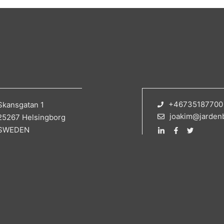
+46735187700
Skansgatan 1
joakim@jarden
25267 Helsingborg
SWEDEN