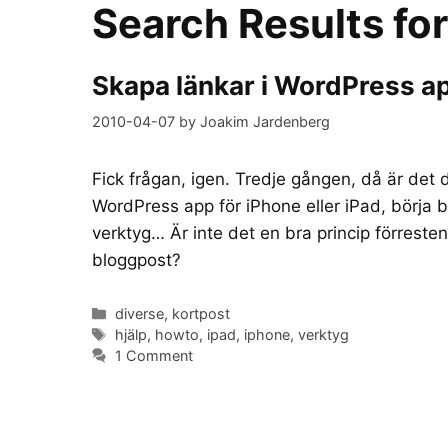
Search Results fo
Skapa länkar i WordPress ap
2010-04-07
by
Joakim Jardenberg
Fick frågan, igen. Tredje gången, då är det d
WordPress app för iPhone eller iPad, börja ba
verktyg… Är inte det en bra princip förrest
bloggpost?
Categories
diverse
,
kortpost
Tags
hjälp
,
howto
,
ipad
,
iphone
,
verktyg
1 Comment