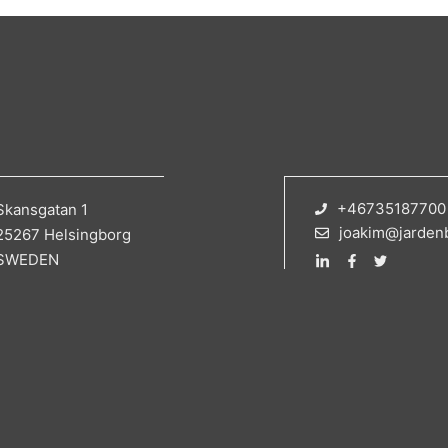
+46735187700
Skansgatan 1
joakim@jarden
25267 Helsingborg
SWEDEN