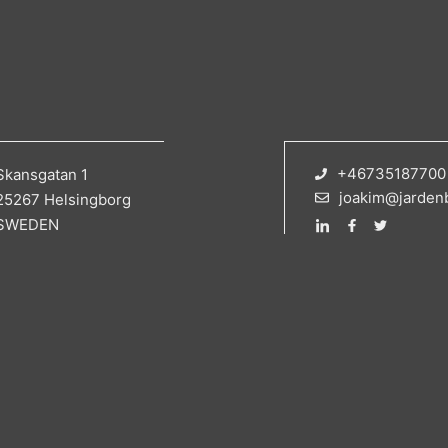
+46735187700
Skansgatan 1
joakim@jarden
25267 Helsingborg
SWEDEN