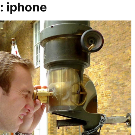
r:
iphone