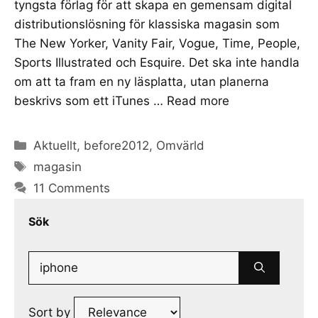
tyngsta förlag för att skapa en gemensam digital
distributionslösning för klassiska magasin som
The New Yorker, Vanity Fair, Vogue, Time, People,
Sports Illustrated och Esquire. Det ska inte handla
om att ta fram en ny läsplatta, utan planerna
beskrivs som ett iTunes …
Read more
Categories
Aktuellt
,
before2012
,
Omvärld
Tags
magasin
11 Comments
Sök
Search
for:
Sort by