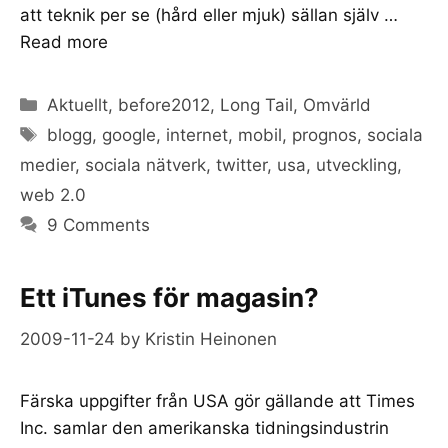
att teknik per se (hård eller mjuk) sällan själv …
Read more
Categories
Aktuellt
,
before2012
,
Long Tail
,
Omvärld
Tags
blogg
,
google
,
internet
,
mobil
,
prognos
,
sociala
medier
,
sociala nätverk
,
twitter
,
usa
,
utveckling
,
web 2.0
9 Comments
Ett iTunes för magasin?
2009-11-24
by
Kristin Heinonen
Färska uppgifter från USA gör gällande att Times
Inc. samlar den amerikanska tidningsindustrin