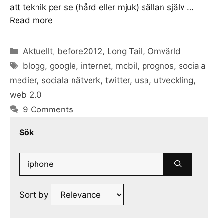
att teknik per se (hård eller mjuk) sällan själv …
Read more
Categories
Aktuellt
,
before2012
,
Long Tail
,
Omvärld
Tags
blogg
,
google
,
internet
,
mobil
,
prognos
,
sociala
medier
,
sociala nätverk
,
twitter
,
usa
,
utveckling
,
web 2.0
9 Comments
Sök
Search
for:
Sort by