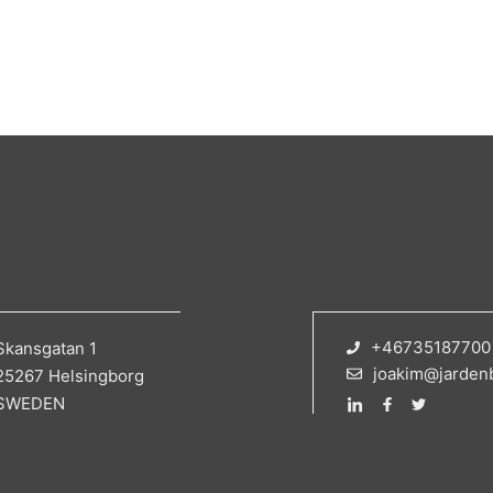
+46735187700
Skansgatan 1
joakim@jarden
25267 Helsingborg
SWEDEN