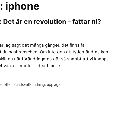
r:
iphone
et är en revolution – fattar ni?
r jag sagt det många gånger, det finns få
 tidningsbranschen. Om inte den attityden ändras kan
skilt nu när förändringarna går så snabbt att vi knappt
det väckelsemöte …
Read more
sdotter
,
Sundsvalls Tidning
,
upplaga