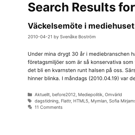
Search Results fo
Väckelsemöte i mediehuset: D
2010-04-21
by
Svenåke Boström
Under mina drygt 30 år i mediebranschen ha
företagsmiljöer som är så konservativa som
det bli en kvarnsten runt halsen på oss. Sär
hinner blinka. I måndags (2010.04.19) var 
Categories
Aktuellt
,
before2012
,
Mediepolitik
,
Omvärld
Tags
dagstidning
,
Flattr
,
HTML5
,
Mymlan
,
Sofia Mirjam
11 Comments