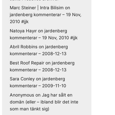
Marc Steiner | Intra Bilisim
on
jardenberg kommenterar – 19 Nov,
2010 #jjk
Natoya Hayır
on
jardenberg
kommenterar – 19 Nov, 2010 #jjk
Abril Robbins
on
jardenberg
kommenterar – 2008-12-13
Best Roof Repair
on
jardenberg
kommenterar – 2008-12-13
Sara Conley
on
jardenberg
kommenterar – 2009-11-10
Anonymous
on
Jag har sålt en
domän (eller – ibland blir det inte
som man tänkt sig)