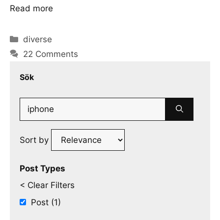
Read more
Categories
diverse
22 Comments
Sök
Search
for:
Sort by
Post Types
< Clear Filters
Post (1)