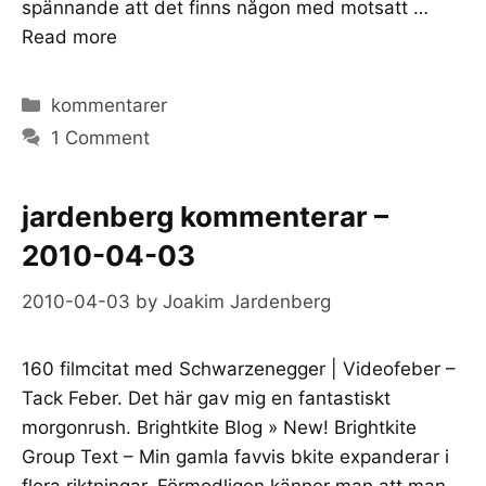
spännande att det finns någon med motsatt …
Read more
Categories
kommentarer
1 Comment
jardenberg kommenterar –
2010-04-03
2010-04-03
by
Joakim Jardenberg
160 filmcitat med Schwarzenegger | Videofeber –
Tack Feber. Det här gav mig en fantastiskt
morgonrush. Brightkite Blog » New! Brightkite
Group Text – Min gamla favvis bkite expanderar i
flera riktningar. Förmodligen känner man att man