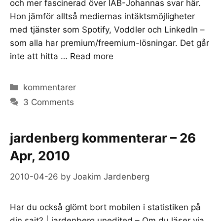
och mer fascinerad över IAB-Johannas svar här.
Hon jämför alltså mediernas intäktsmöjligheter
med tjänster som Spotify, Voddler och LinkedIn –
som alla har premium/freemium-lösningar. Det går
inte att hitta …
Read more
Categories
kommentarer
3 Comments
jardenberg kommenterar – 26
Apr, 2010
2010-04-26
by
Joakim Jardenberg
Har du också glömt bort mobilen i statistiken på
din sajt? | jardenberg unedited – Om du läser via