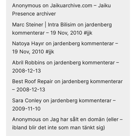
Anonymous
on
Jaikuarchive.com – Jaiku
Presence archiver
Marc Steiner | Intra Bilisim
on
jardenberg
kommenterar – 19 Nov, 2010 #jjk
Natoya Hayır
on
jardenberg kommenterar –
19 Nov, 2010 #jjk
Abril Robbins
on
jardenberg kommenterar –
2008-12-13
Best Roof Repair
on
jardenberg kommenterar
– 2008-12-13
Sara Conley
on
jardenberg kommenterar –
2009-11-10
Anonymous
on
Jag har sålt en domän (eller –
ibland blir det inte som man tänkt sig)