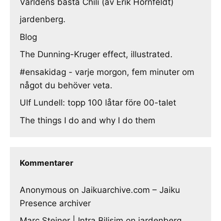
Världens bästa Chili (av Erik Hörnfeldt)
jardenberg.
Blog
The Dunning-Kruger effect, illustrated.
#ensakidag - varje morgon, fem minuter om
något du behöver veta.
Ulf Lundell: topp 100 låtar före 00-talet
The things I do and why I do them
Kommentarer
Anonymous
on
Jaikuarchive.com – Jaiku
Presence archiver
Marc Steiner | Intra Bilisim
on
jardenberg