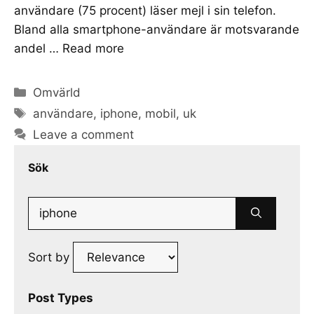
användare (75 procent) läser mejl i sin telefon.
Bland alla smartphone-användare är motsvarande
andel …
Read more
Categories
Omvärld
Tags
användare
,
iphone
,
mobil
,
uk
Leave a comment
Sök
Search
for:
Sort by
Post Types