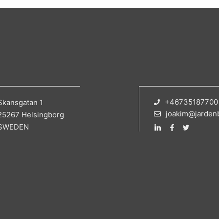
+46735187700
Skansgatan 1
joakim@jarden
25267 Helsingborg
SWEDEN