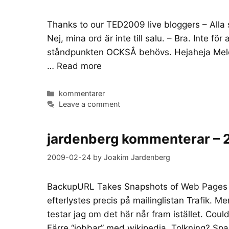
Thanks to our TED2009 live bloggers – Alla s
Nej, mina ord är inte till salu. – Bra. Inte fö
ståndpunkten OCKSÅ behövs. Hejaheja Melodif
…
Read more
Categories
kommentarer
Leave a comment
jardenberg kommenterar –
2009-02-24
by
Joakim Jardenberg
BackupURL Takes Snapshots of Web Pages [W
efterlystes precis på mailinglistan Trafik. M
testar jag om det här når fram istället. Cou
Färre “jobbar” med wikipedia. Tolkning? S