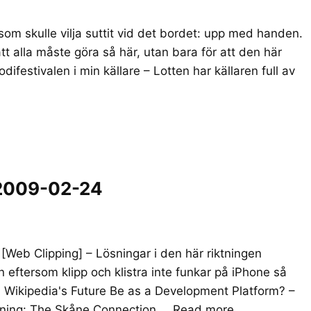
om skulle vilja suttit vid det bordet: upp med handen.
r att alla måste göra så här, utan bara för att den här
estivalen i min källare – Lotten har källaren full av
 2009-02-24
eb Clipping] – Lösningar i den här riktningen
en eftersom klipp och klistra inte funkar på iPhone så
ld Wikipedia's Future Be as a Development Platform? –
paning: The Skåne Connection …
Read more