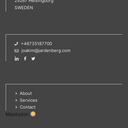
25267 Helsingborg
SWEDEN
+46735187700
joakim@jardenberg.com
About
Services
Contact
Mastodon