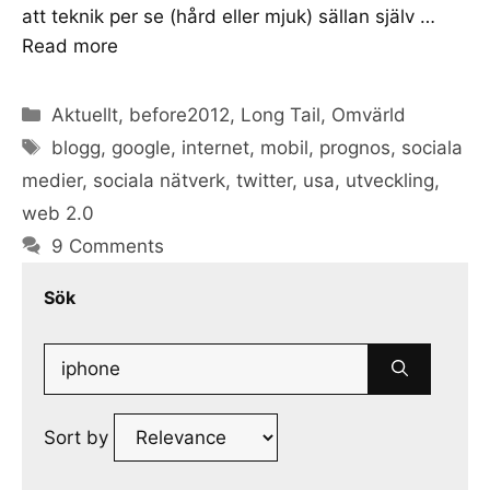
att teknik per se (hård eller mjuk) sällan själv …
Read more
Categories
Aktuellt
,
before2012
,
Long Tail
,
Omvärld
Tags
blogg
,
google
,
internet
,
mobil
,
prognos
,
sociala
medier
,
sociala nätverk
,
twitter
,
usa
,
utveckling
,
web 2.0
9 Comments
Sök
Search
for:
Sort by