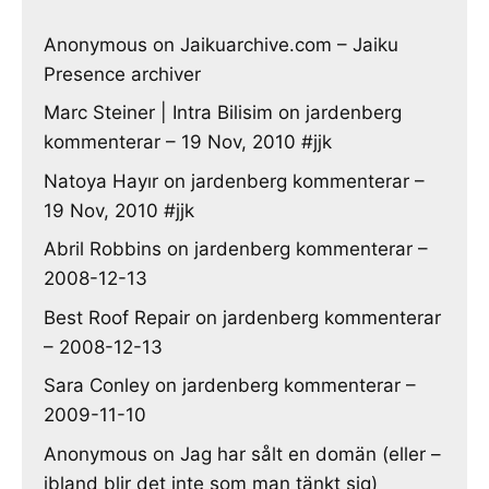
Anonymous
on
Jaikuarchive.com – Jaiku
Presence archiver
Marc Steiner | Intra Bilisim
on
jardenberg
kommenterar – 19 Nov, 2010 #jjk
Natoya Hayır
on
jardenberg kommenterar –
19 Nov, 2010 #jjk
Abril Robbins
on
jardenberg kommenterar –
2008-12-13
Best Roof Repair
on
jardenberg kommenterar
– 2008-12-13
Sara Conley
on
jardenberg kommenterar –
2009-11-10
Anonymous
on
Jag har sålt en domän (eller –
ibland blir det inte som man tänkt sig)