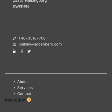
25267 Helsingborg
SWEDEN
+46735187700
joakim@jardenberg.com
About
Services
Contact
Mastodon