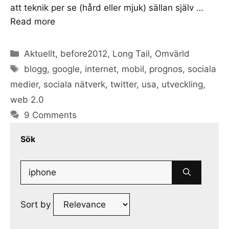
att teknik per se (hård eller mjuk) sällan själv …
Read more
Categories
Aktuellt
,
before2012
,
Long Tail
,
Omvärld
Tags
blogg
,
google
,
internet
,
mobil
,
prognos
,
sociala
medier
,
sociala nätverk
,
twitter
,
usa
,
utveckling
,
web 2.0
9 Comments
Sök
Search
for:
Sort by