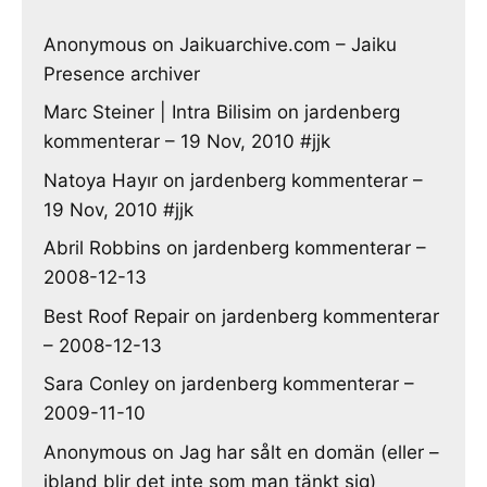
Anonymous
on
Jaikuarchive.com – Jaiku
Presence archiver
Marc Steiner | Intra Bilisim
on
jardenberg
kommenterar – 19 Nov, 2010 #jjk
Natoya Hayır
on
jardenberg kommenterar –
19 Nov, 2010 #jjk
Abril Robbins
on
jardenberg kommenterar –
2008-12-13
Best Roof Repair
on
jardenberg kommenterar
– 2008-12-13
Sara Conley
on
jardenberg kommenterar –
2009-11-10
Anonymous
on
Jag har sålt en domän (eller –
ibland blir det inte som man tänkt sig)