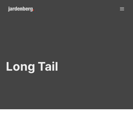
Skip
ME
to
content
Long Tail