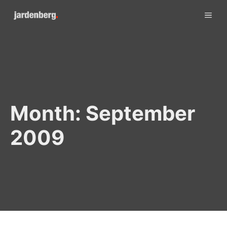
Skip
ME
to
content
Month:
September
2009