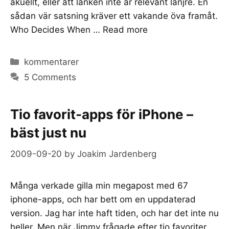
akuellt, eller att länken inte är relevant länjre. En
sådan vär satsning kräver ett vakande öva framåt.
Who Decides When …
Read more
Categories
kommentarer
5 Comments
Tio favorit-apps för iPhone –
bäst just nu
2009-09-20
by
Joakim Jardenberg
Många verkade gilla min megapost med 67
iphone-apps, och har bett om en uppdaterad
version. Jag har inte haft tiden, och har det inte nu
heller. Men när Jimmy frågade efter tio favoriter