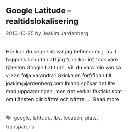
Google Latitude –
realtidslokalisering
2010-10-25
by
Joakim Jardenberg
Här kan du se precis var jag befinner mig, as it
happens och utan att jag ”checkar in”, tack vare
tjänsten Google Latitude. Vill du vara min vän så
vi kan följa varandra? Skicka en förfrågan till
joakim@jardenberg.com
Ibland spökar det lite
med uppdateringen, men det verkar faktiskt som
om tjänsten blir bättre och bättre. …
Read more
Tags
google
,
latitude
,
lbs
,
location
,
plats
,
transparens