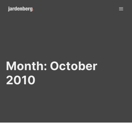
Skip
ME
to
content
Month:
October
2010