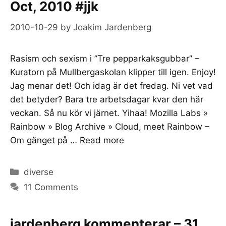
Oct, 2010 #jjk
2010-10-29
by
Joakim Jardenberg
Rasism och sexism i ”Tre pepparkaksgubbar” –
Kuratorn på Mullbergaskolan klipper till igen. Enjoy!
Jag menar det! Och idag är det fredag. Ni vet vad
det betyder? Bara tre arbetsdagar kvar den här
veckan. Så nu kör vi järnet. Yihaa! Mozilla Labs »
Rainbow » Blog Archive » Cloud, meet Rainbow –
Om gänget på …
Read more
Categories
diverse
11 Comments
jardenberg kommenterar – 31