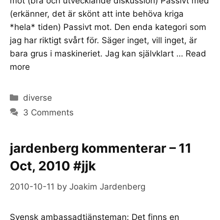
mot (bra och utvecklande diskussion) Passivt med
(erkänner, det är skönt att inte behöva kriga
*hela* tiden) Passivt mot. Den enda kategori som
jag har riktigt svårt för. Säger inget, vill inget, är
bara grus i maskineriet. Jag kan självklart …
Read
more
Categories
diverse
3 Comments
jardenberg kommenterar – 11
Oct, 2010 #jjk
2010-10-11
by
Joakim Jardenberg
Svensk ambassadtjänsteman: Det finns en