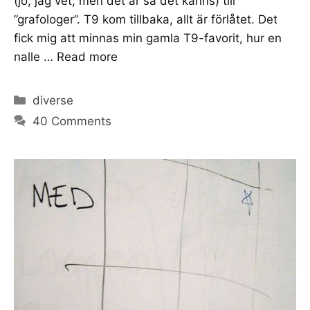
(jo, jag vet, men det är så det känns) till
”grafologer”. T9 kom tillbaka, allt är förlåtet. Det
fick mig att minnas min gamla T9-favorit, hur en
nalle …
Read more
Categories
diverse
40 Comments