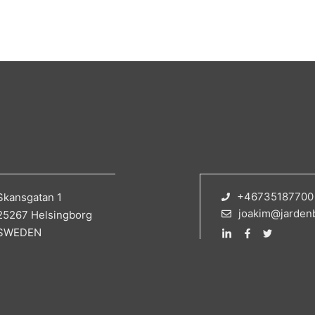
+46735187700
Skansgatan 1
joakim@jarden
25267 Helsingborg
SWEDEN