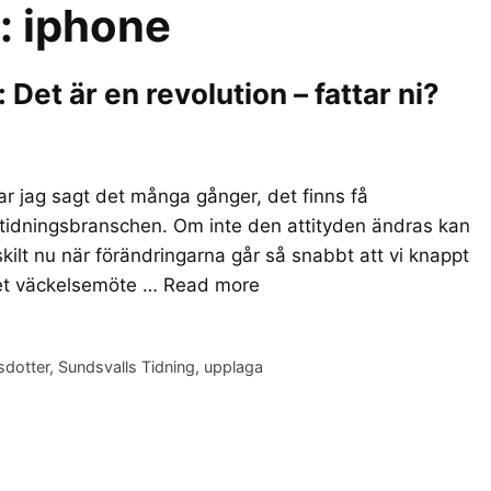
r:
iphone
et är en revolution – fattar ni?
r jag sagt det många gånger, det finns få
 tidningsbranschen. Om inte den attityden ändras kan
skilt nu när förändringarna går så snabbt att vi knappt
det väckelsemöte …
Read more
sdotter
,
Sundsvalls Tidning
,
upplaga