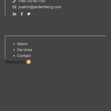
+46735187700
joakim@jardenberg.com
About
Services
Contact
Mastodon