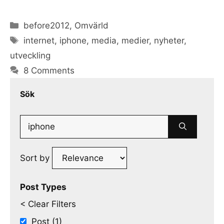
Categories
before2012
,
Omvärld
Tags
internet
,
iphone
,
media
,
medier
,
nyheter
,
utveckling
8 Comments
Sök
Search
for:
Sort by
Post Types
< Clear Filters
Post (1)