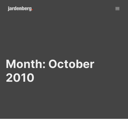
Skip
ME
to
content
Month:
October
2010