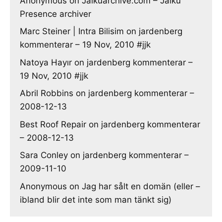
Anonymous
on
Jaikuarchive.com – Jaiku
Presence archiver
Marc Steiner | Intra Bilisim
on
jardenberg
kommenterar – 19 Nov, 2010 #jjk
Natoya Hayır
on
jardenberg kommenterar –
19 Nov, 2010 #jjk
Abril Robbins
on
jardenberg kommenterar –
2008-12-13
Best Roof Repair
on
jardenberg kommenterar
– 2008-12-13
Sara Conley
on
jardenberg kommenterar –
2009-11-10
Anonymous
on
Jag har sålt en domän (eller –
ibland blir det inte som man tänkt sig)