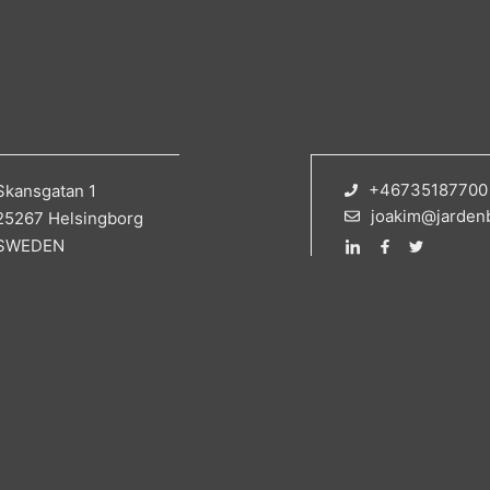
+46735187700
Skansgatan 1
joakim@jarden
25267 Helsingborg
SWEDEN