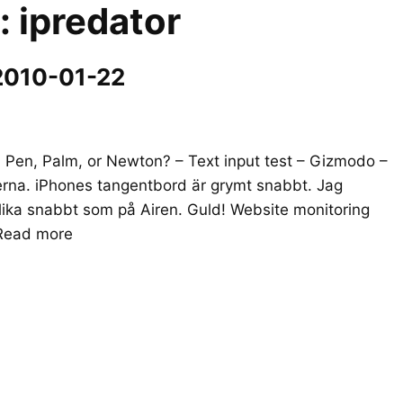
r:
ipredator
2010-01-22
, Pen, Palm, or Newton? – Text input test – Gizmodo –
tikerna. iPhones tangentbord är grymt snabbt. Jag
 lika snabbt som på Airen. Guld! Website monitoring
Read more