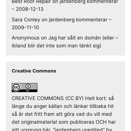
Best Roof Repair
on
jardenberg kommenterar
– 2008-12-13
Sara Conley
on
jardenberg kommenterar –
2009-11-10
Anonymous
on
Jag har sålt en domän (eller –
ibland blir det inte som man tänkt sig)
Creative Commons
CREATIVE COMMONS (CC BY) Helt kort: så
länge du anger källan och länkar tillbaka hit
så är det fritt fram att göra vad du vill med
det originalmaterial som publiceras OCH har
sitt ursprung här. ”jardenberg unedited” by