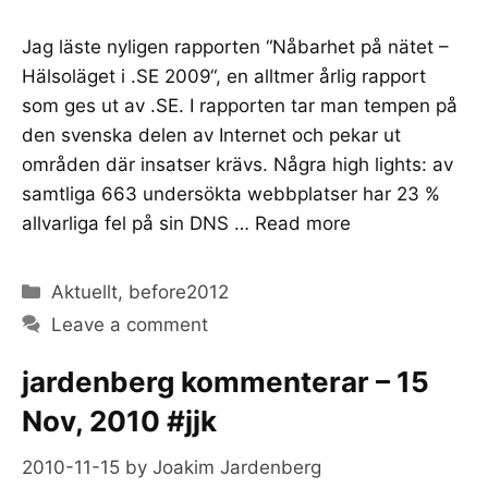
Jag läste nyligen rapporten “Nåbarhet på nätet –
Hälsoläget i .SE 2009“, en alltmer årlig rapport
som ges ut av .SE. I rapporten tar man tempen på
den svenska delen av Internet och pekar ut
områden där insatser krävs. Några high lights: av
samtliga 663 undersökta webbplatser har 23 %
allvarliga fel på sin DNS …
Read more
Categories
Aktuellt
,
before2012
Leave a comment
jardenberg kommenterar – 15
Nov, 2010 #jjk
2010-11-15
by
Joakim Jardenberg