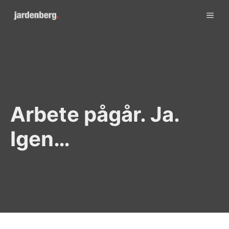
Skip
ME
to
content
Arbete pågår. Ja.
Igen…