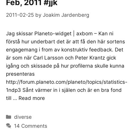
Feb, 2011 #jjk
2011-02-25
by
Joakim Jardenberg
Jag skissar Planeto-widget | axbom – Kan ni
förstå hur underbart det är att få den här sortens
engagemang i from av konstruktiv feedback. Det
är som när Carl Larsson och Peter Krantz gick
igång och skissade på hur profilerna skulle kunna
presenteras
http://forum.planeto.com/planeto/topics/statistics-
1ndp3 Sånt värmer in i själen och är en bra fond
till …
Read more
Categories
diverse
14 Comments