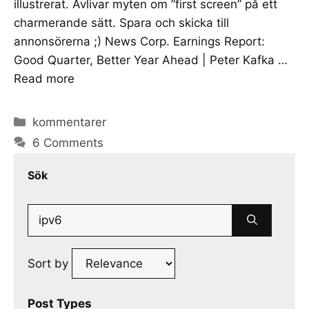
illustrerat. Avlivar myten om ”first screen” på ett
charmerande sätt. Spara och skicka till
annonsörerna ;) News Corp. Earnings Report:
Good Quarter, Better Year Ahead | Peter Kafka …
Read more
Categories
kommentarer
6 Comments
Sök
Search
for:
Sort by
Post Types