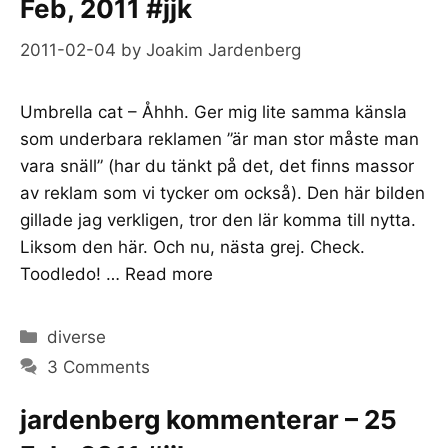
Feb, 2011 #jjk
2011-02-04
by
Joakim Jardenberg
Umbrella cat – Åhhh. Ger mig lite samma känsla
som underbara reklamen ”är man stor måste man
vara snäll” (har du tänkt på det, det finns massor
av reklam som vi tycker om också). Den här bilden
gillade jag verkligen, tror den lär komma till nytta.
Liksom den här. Och nu, nästa grej. Check.
Toodledo! …
Read more
Categories
diverse
3 Comments
jardenberg kommenterar – 25