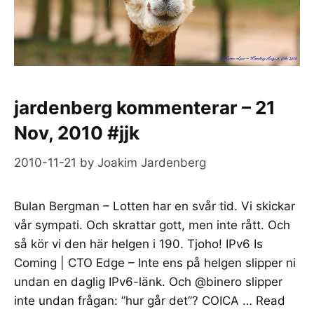
jardenberg kommenterar – 21
Nov, 2010 #jjk
2010-11-21
by
Joakim Jardenberg
Bulan Bergman – Lotten har en svår tid. Vi skickar
vår sympati. Och skrattar gott, men inte rått. Och
så kör vi den här helgen i 190. Tjoho! IPv6 Is
Coming | CTO Edge – Inte ens på helgen slipper ni
undan en daglig IPv6-länk. Och @binero slipper
inte undan frågan: ”hur går det”? COICA …
Read