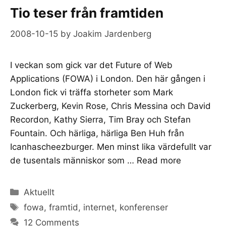
Tio teser från framtiden
2008-10-15
by
Joakim Jardenberg
I veckan som gick var det Future of Web
Applications (FOWA) i London. Den här gången i
London fick vi träffa storheter som Mark
Zuckerberg, Kevin Rose, Chris Messina och David
Recordon, Kathy Sierra, Tim Bray och Stefan
Fountain. Och härliga, härliga Ben Huh från
Icanhascheezburger. Men minst lika värdefullt var
de tusentals människor som …
Read more
Categories
Aktuellt
Tags
fowa
,
framtid
,
internet
,
konferenser
12 Comments