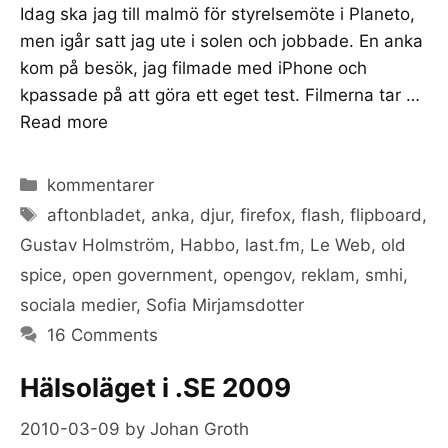
Idag ska jag till malmö för styrelsemöte i Planeto,
men igår satt jag ute i solen och jobbade. En anka
kom på besök, jag filmade med iPhone och
kpassade på att göra ett eget test. Filmerna tar …
Read more
Categories
kommentarer
Tags
aftonbladet
,
anka
,
djur
,
firefox
,
flash
,
flipboard
,
Gustav Holmström
,
Habbo
,
last.fm
,
Le Web
,
old
spice
,
open government
,
opengov
,
reklam
,
smhi
,
sociala medier
,
Sofia Mirjamsdotter
16 Comments
Hälsoläget i .SE 2009
2010-03-09
by
Johan Groth