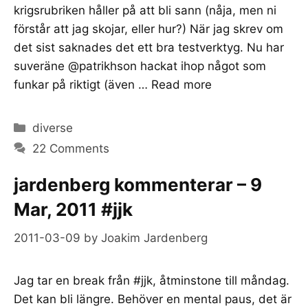
krigsrubriken håller på att bli sann (nåja, men ni
förstår att jag skojar, eller hur?) När jag skrev om
det sist saknades det ett bra testverktyg. Nu har
suveräne @patrikhson hackat ihop något som
funkar på riktigt (även …
Read more
Categories
diverse
22 Comments
jardenberg kommenterar – 9
Mar, 2011 #jjk
2011-03-09
by
Joakim Jardenberg
Jag tar en break från #jjk, åtminstone till måndag.
Det kan bli längre. Behöver en mental paus, det är