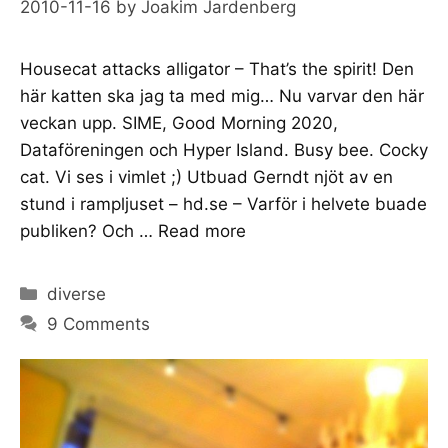
2010-11-16
by
Joakim Jardenberg
Housecat attacks alligator – That’s the spirit! Den
här katten ska jag ta med mig… Nu varvar den här
veckan upp. SIME, Good Morning 2020,
Dataföreningen och Hyper Island. Busy bee. Cocky
cat. Vi ses i vimlet ;) Utbuad Gerndt njöt av en
stund i rampljuset – hd.se – Varför i helvete buade
publiken? Och …
Read more
Categories
diverse
9 Comments