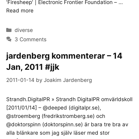
'Firesheep' | Electronic Frontier Foundation – …
Read more
Categories
diverse
3 Comments
jardenberg kommenterar – 14
Jan, 2011 #jjk
2011-01-14
by
Joakim Jardenberg
Strandh.DigitalPR » Strandh DigitalPR omvärldskoll
[2011/01/14] – @deeped (digitalpr.se),
@stroemberg (fredrikstromberg.se) och
@doktorspinn (doktorspinn.se) är bara tre bra av
alla blänkare som jag själv läser med stor