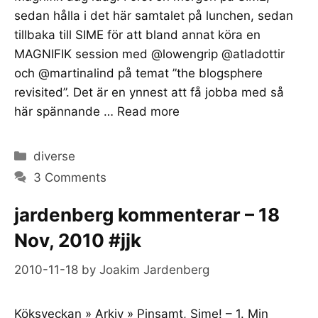
sedan hålla i det här samtalet på lunchen, sedan
tillbaka till SIME för att bland annat köra en
MAGNIFIK session med @lowengrip @atladottir
och @martinalind på temat ”the blogsphere
revisited”. Det är en ynnest att få jobba med så
här spännande …
Read more
Categories
diverse
3 Comments
jardenberg kommenterar – 18
Nov, 2010 #jjk
2010-11-18
by
Joakim Jardenberg
Köksveckan » Arkiv » Pinsamt, Sime! – 1. Min