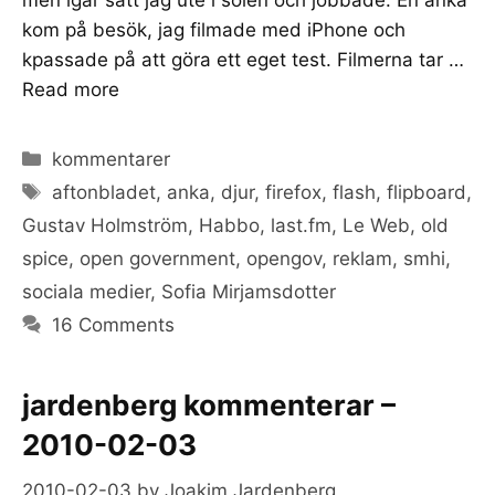
kom på besök, jag filmade med iPhone och
kpassade på att göra ett eget test. Filmerna tar …
Read more
Categories
kommentarer
Tags
aftonbladet
,
anka
,
djur
,
firefox
,
flash
,
flipboard
,
Gustav Holmström
,
Habbo
,
last.fm
,
Le Web
,
old
spice
,
open government
,
opengov
,
reklam
,
smhi
,
sociala medier
,
Sofia Mirjamsdotter
16 Comments
jardenberg kommenterar –
2010-02-03
2010-02-03
by
Joakim Jardenberg