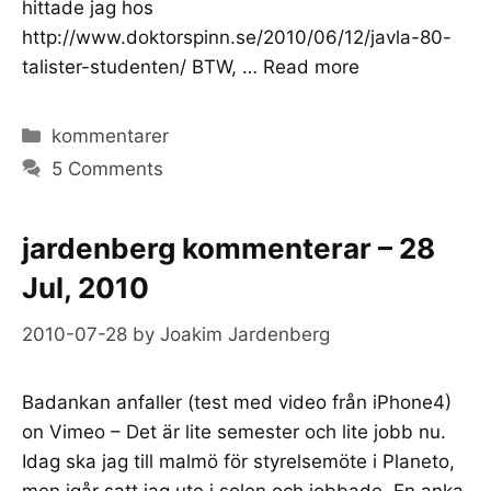
hittade jag hos
http://www.doktorspinn.se/2010/06/12/javla-80-
talister-studenten/ BTW, …
Read more
Categories
kommentarer
5 Comments
jardenberg kommenterar – 28
Jul, 2010
2010-07-28
by
Joakim Jardenberg
Badankan anfaller (test med video från iPhone4)
on Vimeo – Det är lite semester och lite jobb nu.
Idag ska jag till malmö för styrelsemöte i Planeto,
men igår satt jag ute i solen och jobbade. En anka