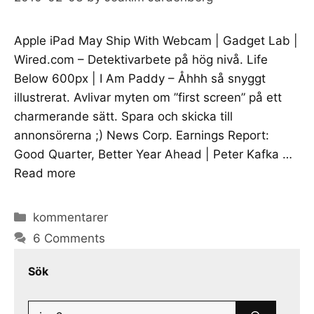
Apple iPad May Ship With Webcam | Gadget Lab |
Wired.com – Detektivarbete på hög nivå. Life
Below 600px | I Am Paddy – Åhhh så snyggt
illustrerat. Avlivar myten om ”first screen” på ett
charmerande sätt. Spara och skicka till
annonsörerna ;) News Corp. Earnings Report:
Good Quarter, Better Year Ahead | Peter Kafka …
Read more
Categories
kommentarer
6 Comments
Sök
Search