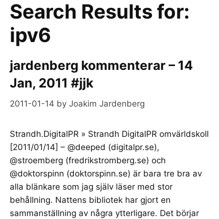
Search Results for:
ipv6
jardenberg kommenterar – 14
Jan, 2011 #jjk
2011-01-14
by
Joakim Jardenberg
Strandh.DigitalPR » Strandh DigitalPR omvärldskoll
[2011/01/14] – @deeped (digitalpr.se),
@stroemberg (fredrikstromberg.se) och
@doktorspinn (doktorspinn.se) är bara tre bra av
alla blänkare som jag själv läser med stor
behållning. Nattens bibliotek har gjort en
sammanställning av några ytterligare. Det börjar