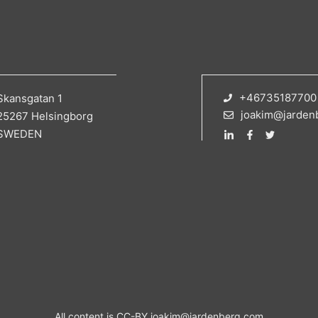
+46735187700
Skansgatan 1
joakim@jarden
25267 Helsingborg
SWEDEN
All content is CC-BY
joakim@jardenberg.com