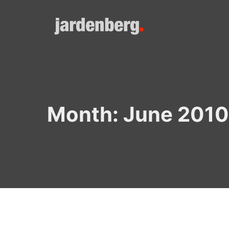
Skip
to
content
Month:
June 2010