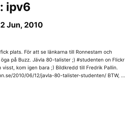
r:
ipv6
2 Jun, 2010
ick plats. För att se länkarna till Ronnestam och
öga på Buzz. Jävla 80-talister ;) #studenten on Flickr
isst, kom igen bara ;) Bildkredd till Fredrik Pallin.
inn.se/2010/06/12/javla-80-talister-studenten/ BTW, …