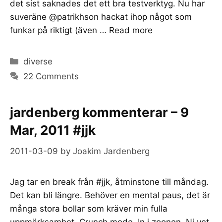
det sist saknades det ett bra testverktyg. Nu har
suveräne @patrikhson hackat ihop något som
funkar på riktigt (även …
Read more
Categories
diverse
22 Comments
jardenberg kommenterar – 9
Mar, 2011 #jjk
2011-03-09
by
Joakim Jardenberg
Jag tar en break från #jjk, åtminstone till måndag.
Det kan bli längre. Behöver en mental paus, det är
många stora bollar som kräver min fulla
uppmärksamhet. Crunch mode. In i zoonen. Ni vet