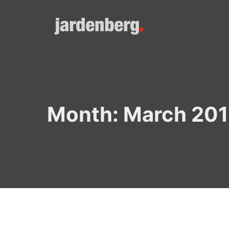
Skip
to
content
Month:
March 201