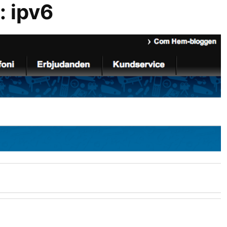
r:
ipv6