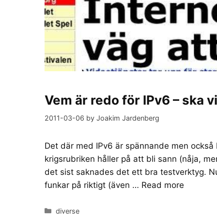
Vem är redo för IPv6 – ska v
2011-03-06
by
Joakim Jardenberg
Det där med IPv6 är spännande men också li
krigsrubriken håller på att bli sann (nåja, men
det sist saknades det ett bra testverktyg.
funkar på riktigt (även …
Read more
Categories
diverse