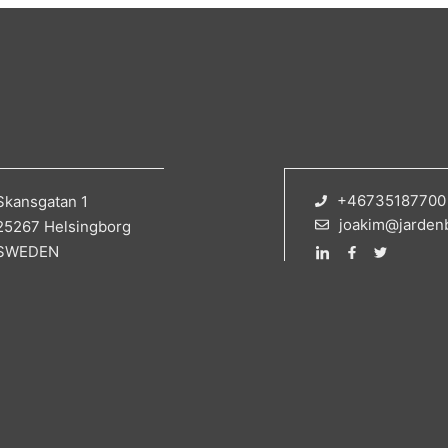
+46735187700
Skansgatan 1
joakim@jarden
25267 Helsingborg
SWEDEN