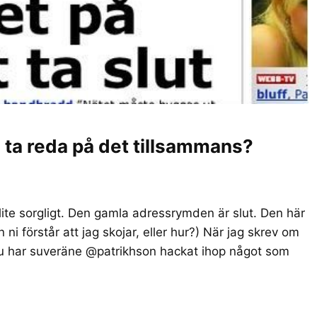
i ta reda på det tillsammans?
te sorgligt. Den gamla adressrymden är slut. Den här
 ni förstår att jag skojar, eller hur?) När jag skrev om
 Nu har suveräne @patrikhson hackat ihop något som