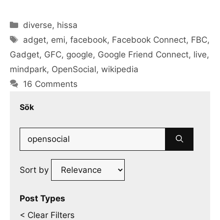
Categories
diverse
,
hissa
Tags
adget
,
emi
,
facebook
,
Facebook Connect
,
FBC
,
Gadget
,
GFC
,
google
,
Google Friend Connect
,
live
,
mindpark
,
OpenSocial
,
wikipedia
16 Comments
Sök
Search
for:
Sort by
Post Types
< Clear Filters