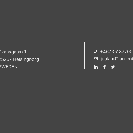
+46735187700
Skansgatan 1
joakim@jarden
25267 Helsingborg
SWEDEN