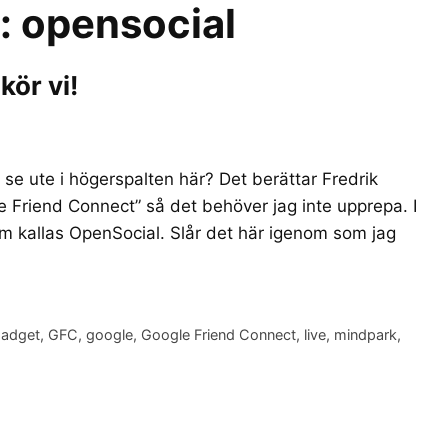
r:
opensocial
kör vi!
e ute i högerspalten här? Det berättar Fredrik
 Friend Connect” så det behöver jag inte upprepa. I
som kallas OpenSocial. Slår det här igenom som jag
adget
,
GFC
,
google
,
Google Friend Connect
,
live
,
mindpark
,