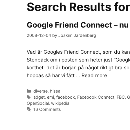
Search Results fo
Google Friend Connect – nu 
2008-12-04
by
Joakim Jardenberg
Vad är Googles Friend Connect, som du kan s
Stenbäck om i posten som heter just ”Google
korthet: det är början på något riktigt bra 
hoppas så har vi fått …
Read more
Categories
diverse
,
hissa
Tags
adget
,
emi
,
facebook
,
Facebook Connect
,
FBC
,
G
OpenSocial
,
wikipedia
16 Comments