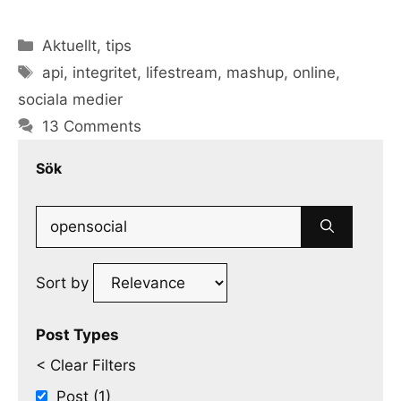
Categories
Aktuellt
,
tips
Tags
api
,
integritet
,
lifestream
,
mashup
,
online
,
sociala medier
13 Comments
Sök
Search
for:
Sort by
Post Types
< Clear Filters
Post (1)