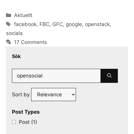
Categories
Aktuellt
Tags
facebook
,
FBC
,
GFC
,
google
,
openstack
,
sociala
17 Comments
Sök
Search
for:
Sort by
Post Types
Post (1)