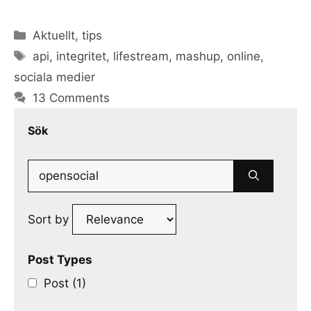
Categories
Aktuellt
,
tips
Tags
api
,
integritet
,
lifestream
,
mashup
,
online
,
sociala medier
13 Comments
Sök
Search
for:
Sort by
Post Types
Post (1)