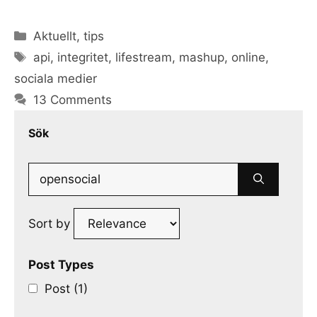
Categories
Aktuellt
,
tips
Tags
api
,
integritet
,
lifestream
,
mashup
,
online
,
sociala medier
13 Comments
Sök
Search
for:
Sort by
Post Types
Post (1)