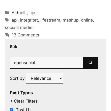
Categories
Aktuellt
,
tips
Tags
api
,
integritet
,
lifestream
,
mashup
,
online
,
sociala medier
13 Comments
Sök
Search
for:
Sort by
Post Types
< Clear Filters
Post (1)