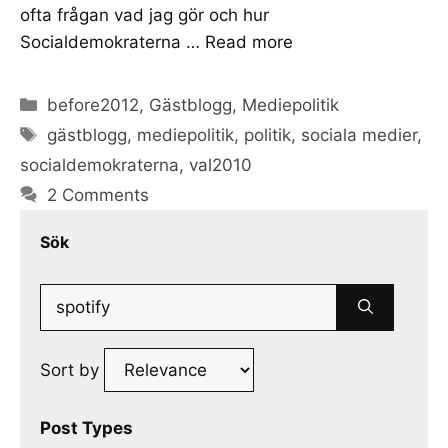
ofta frågan vad jag gör och hur
Socialdemokraterna …
Read more
Categories
before2012
,
Gästblogg
,
Mediepolitik
Tags
gästblogg
,
mediepolitik
,
politik
,
sociala medier
,
socialdemokraterna
,
val2010
2 Comments
Sök
Search
for:
Sort by
Post Types