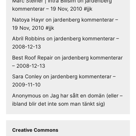
Marc Steiner | Intra Bilisim
on
jardenberg
kommenterar – 19 Nov, 2010 #jjk
Natoya Hayır
on
jardenberg kommenterar –
19 Nov, 2010 #jjk
Abril Robbins
on
jardenberg kommenterar –
2008-12-13
Best Roof Repair
on
jardenberg kommenterar
– 2008-12-13
Sara Conley
on
jardenberg kommenterar –
2009-11-10
Anonymous
on
Jag har sålt en domän (eller –
ibland blir det inte som man tänkt sig)
Creative Commons