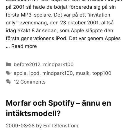
på 2001 så hade de börjat förbereda sig på sin
första MP3-spelare. Det var på ett “invitation
only”-evenemang, den 23 oktober 2001, alltså
idag exakt 8 år sedan, som Apple släppte den
första generationens iPod. Det var genom Apples
…
Read more
Categories
before2012
,
mindpark100
Tags
apple
,
ipod
,
mindpark100
,
musik
,
topp100
12 Comments
Morfar och Spotify – ännu en
intäktsmodell?
2009-08-28
by
Emil Stenström