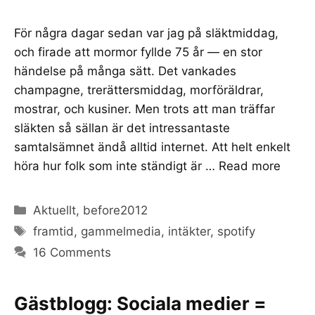
För några dagar sedan var jag på släktmiddag,
och firade att mormor fyllde 75 år — en stor
händelse på många sätt. Det vankades
champagne, trerättersmiddag, morföräldrar,
mostrar, och kusiner. Men trots att man träffar
släkten så sällan är det intressantaste
samtalsämnet ändå alltid internet. Att helt enkelt
höra hur folk som inte ständigt är …
Read more
Categories
Aktuellt
,
before2012
Tags
framtid
,
gammelmedia
,
intäkter
,
spotify
16 Comments
Gästblogg: Sociala medier =