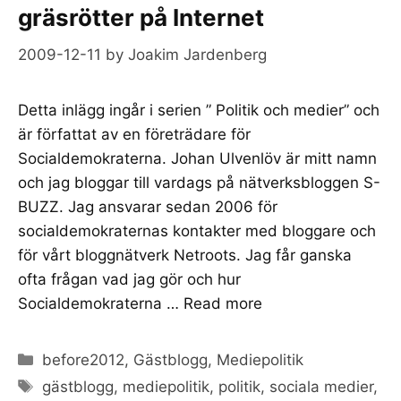
gräsrötter på Internet
2009-12-11
by
Joakim Jardenberg
Detta inlägg ingår i serien ” Politik och medier” och
är författat av en företrädare för
Socialdemokraterna. Johan Ulvenlöv är mitt namn
och jag bloggar till vardags på nätverksbloggen S-
BUZZ. Jag ansvarar sedan 2006 för
socialdemokraternas kontakter med bloggare och
för vårt bloggnätverk Netroots. Jag får ganska
ofta frågan vad jag gör och hur
Socialdemokraterna …
Read more
Categories
before2012
,
Gästblogg
,
Mediepolitik
Tags
gästblogg
,
mediepolitik
,
politik
,
sociala medier
,