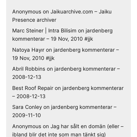
Anonymous
on
Jaikuarchive.com – Jaiku
Presence archiver
Marc Steiner | Intra Bilisim
on
jardenberg
kommenterar – 19 Nov, 2010 #jjk
Natoya Hayır
on
jardenberg kommenterar –
19 Nov, 2010 #jjk
Abril Robbins
on
jardenberg kommenterar –
2008-12-13
Best Roof Repair
on
jardenberg kommenterar
– 2008-12-13
Sara Conley
on
jardenberg kommenterar –
2009-11-10
Anonymous
on
Jag har sålt en domän (eller –
ibland blir det inte som man tänkt sig)