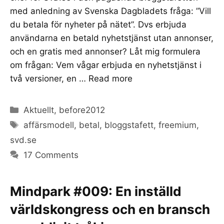
med anledning av Svenska Dagbladets fråga: ”Vill
du betala för nyheter på nätet”. Dvs erbjuda
användarna en betald nyhetstjänst utan annonser,
och en gratis med annonser? Låt mig formulera
om frågan: Vem vågar erbjuda en nyhetstjänst i
två versioner, en …
Read more
Categories
Aktuellt
,
before2012
Tags
affärsmodell
,
betal
,
bloggstafett
,
freemium
,
svd.se
17 Comments
Mindpark #009: En inställd
världskongress och en bransch