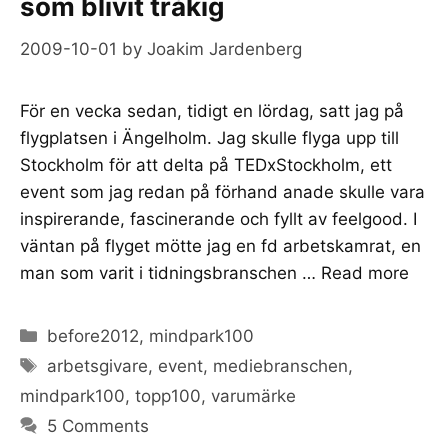
som blivit tråkig
2009-10-01
by
Joakim Jardenberg
För en vecka sedan, tidigt en lördag, satt jag på
flygplatsen i Ängelholm. Jag skulle flyga upp till
Stockholm för att delta på TEDxStockholm, ett
event som jag redan på förhand anade skulle vara
inspirerande, fascinerande och fyllt av feelgood. I
väntan på flyget mötte jag en fd arbetskamrat, en
man som varit i tidningsbranschen …
Read more
Categories
before2012
,
mindpark100
Tags
arbetsgivare
,
event
,
mediebranschen
,
mindpark100
,
topp100
,
varumärke
5 Comments