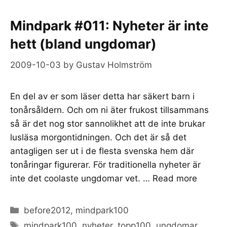
Mindpark #011: Nyheter är inte
hett (bland ungdomar)
2009-10-03
by
Gustav Holmström
En del av er som läser detta har säkert barn i
tonårsåldern. Och om ni äter frukost tillsammans
så är det nog stor sannolikhet att de inte brukar
lusläsa morgontidningen. Och det är så det
antagligen ser ut i de flesta svenska hem där
tonåringar figurerar. För traditionella nyheter är
inte det coolaste ungdomar vet. …
Read more
Categories
before2012
,
mindpark100
Tags
mindpark100
,
nyheter
,
topp100
,
ungdomar