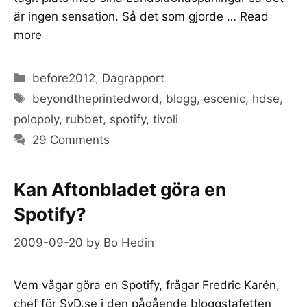
är ingen sensation. Så det som gjorde …
Read
more
Categories
before2012
,
Dagrapport
Tags
beyondtheprintedword
,
blogg
,
escenic
,
hdse
,
polopoly
,
rubbet
,
spotify
,
tivoli
29 Comments
Kan Aftonbladet göra en
Spotify?
2009-09-20
by
Bo Hedin
Vem vågar göra en Spotify, frågar Fredric Karén,
chef för SvD.se i den pågående bloggstafetten