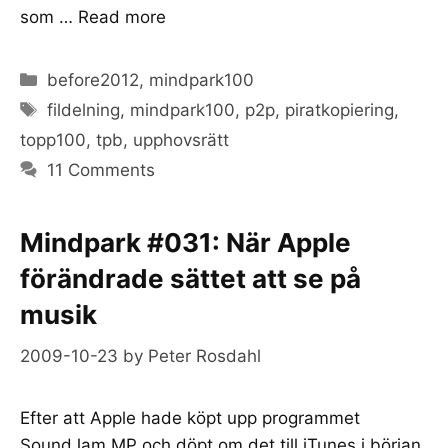
som …
Read more
Categories
before2012
,
mindpark100
Tags
fildelning
,
mindpark100
,
p2p
,
piratkopiering
,
topp100
,
tpb
,
upphovsrätt
11 Comments
Mindpark #031: När Apple
förändrade sättet att se på
musik
2009-10-23
by
Peter Rosdahl
Efter att Apple hade köpt upp programmet
SoundJam MP och döpt om det till iTunes i början