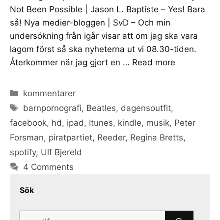
Not Been Possible | Jason L. Baptiste – Yes! Bara
så! Nya medier-bloggen | SvD – Och min
undersökning från igår visar att om jag ska vara
lagom först så ska nyheterna ut vi 08.30-tiden.
Återkommer när jag gjort en …
Read more
Categories
kommentarer
Tags
barnpornografi
,
Beatles
,
dagensoutfit
,
facebook
,
hd
,
ipad
,
Itunes
,
kindle
,
musik
,
Peter
Forsman
,
piratpartiet
,
Reeder
,
Regina Bretts
,
spotify
,
Ulf Bjereld
4 Comments
Sök
Search