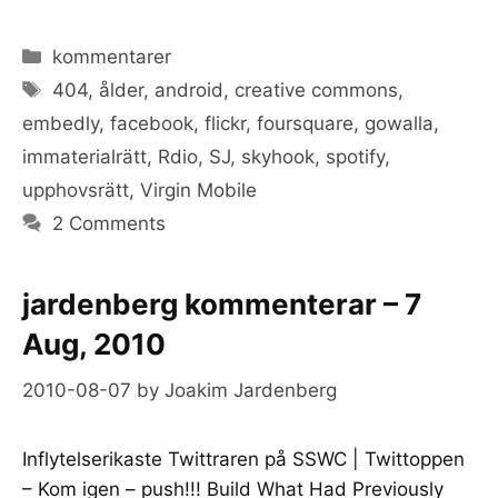
Categories
kommentarer
Tags
404
,
ålder
,
android
,
creative commons
,
embedly
,
facebook
,
flickr
,
foursquare
,
gowalla
,
immaterialrätt
,
Rdio
,
SJ
,
skyhook
,
spotify
,
upphovsrätt
,
Virgin Mobile
2 Comments
jardenberg kommenterar – 7
Aug, 2010
2010-08-07
by
Joakim Jardenberg
Inflytelserikaste Twittraren på SSWC | Twittoppen
– Kom igen – push!!! Build What Had Previously