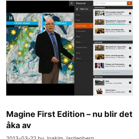
Magine First Edition – nu blir det
åka av
2013-03-22
by
Joakim Jardenberg