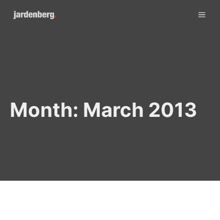
Skip
ME
to
content
Month:
March 2013