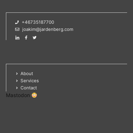
+46735187700
joakim@jardenberg.com
About
Services
Contact
Mastodon