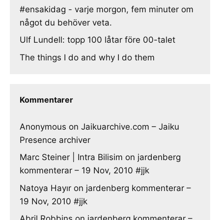
#ensakidag - varje morgon, fem minuter om
något du behöver veta.
Ulf Lundell: topp 100 låtar före 00-talet
The things I do and why I do them
Kommentarer
Anonymous
on
Jaikuarchive.com – Jaiku
Presence archiver
Marc Steiner | Intra Bilisim
on
jardenberg
kommenterar – 19 Nov, 2010 #jjk
Natoya Hayır
on
jardenberg kommenterar –
19 Nov, 2010 #jjk
Abril Robbins
on
jardenberg kommenterar –