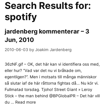
Search Results for:
spotify
jardenberg kommenterar – 3
Jun, 2010
2010-06-03
by
Joakim Jardenberg
36zNF.gif – OK, det här kan vi identifiera oss med,
eller hur? ”Vad var det nu vi bråkade om,
egentligen?”. Men i motsats till många människor
så slutar iaf de här råttorna fightas då… Nu kör vi.
Fullmatad torsdag. Tjoho! Street Giant » Leroy
Stick – the man behind @BPGlobalPR – Det här vill
du …
Read more