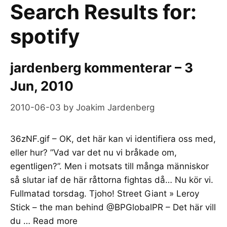
Search Results for:
spotify
jardenberg kommenterar – 3
Jun, 2010
2010-06-03
by
Joakim Jardenberg
36zNF.gif – OK, det här kan vi identifiera oss med,
eller hur? ”Vad var det nu vi bråkade om,
egentligen?”. Men i motsats till många människor
så slutar iaf de här råttorna fightas då… Nu kör vi.
Fullmatad torsdag. Tjoho! Street Giant » Leroy
Stick – the man behind @BPGlobalPR – Det här vill
du …
Read more