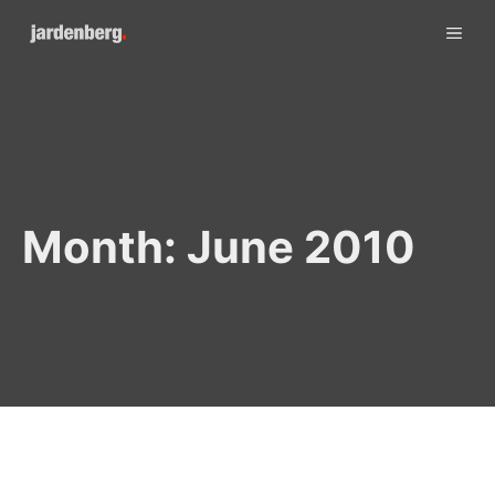
Skip
ME
to
content
Month:
June 2010