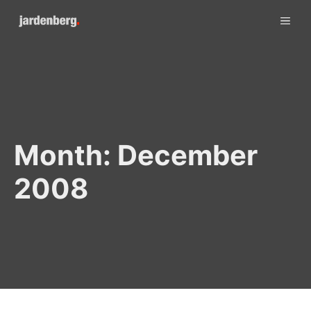
Skip
ME
to
content
Month:
December
2008