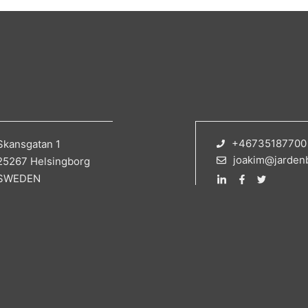
+46735187700
Skansgatan 1
joakim@jarden
25267 Helsingborg
SWEDEN