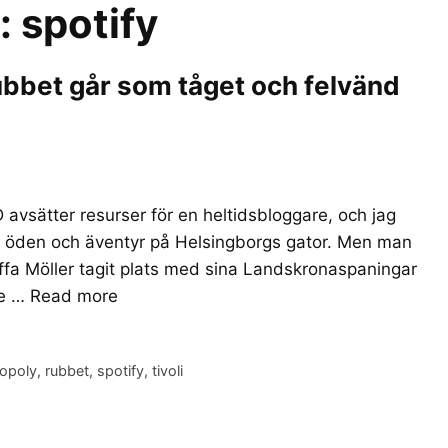
r:
spotify
ubbet går som tåget och felvänd
HD avsätter resurser för en heltidsbloggare, och jag
rs öden och äventyr på Helsingborgs gator. Men man
 ffa Möller tagit plats med sina Landskronaspaningar
de …
Read more
lopoly
,
rubbet
,
spotify
,
tivoli