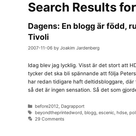
Search Results fo
Dagens: En blogg är född, r
Tivoli
2007-11-06
by
Joakim Jardenberg
Idag blev jag lycklig. Visst är det stort att 
tycker det ska bli spännande att följa Pete
har redan tidigare haft deltidsbloggare, där
så det är ingen sensation. Så det som gjor
Categories
before2012
,
Dagrapport
Tags
beyondtheprintedword
,
blogg
,
escenic
,
hdse
,
po
29 Comments