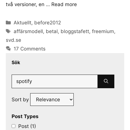
två versioner, en …
Read more
Categories
Aktuellt
,
before2012
Tags
affärsmodell
,
betal
,
bloggstafett
,
freemium
,
svd.se
17 Comments
Sök
Search
for:
Sort by
Post Types
Post (1)